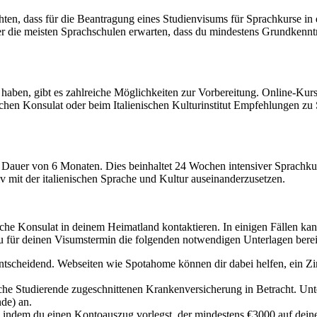
chten, dass für die Beantragung eines Studienvisums für Sprachkurse in d
ie meisten Sprachschulen erwarten, dass du mindestens Grundkenntnisse 
t haben, gibt es zahlreiche Möglichkeiten zur Vorbereitung. Online-Kur
nischen Konsulat oder beim Italienischen Kulturinstitut Empfehlungen zu 
ne Dauer von 6 Monaten. Dies beinhaltet 24 Wochen intensiver Sprachk
v mit der italienischen Sprache und Kultur auseinanderzusetzen.
sche Konsulat in deinem Heimatland kontaktieren. In einigen Fällen ka
du für deinen Visumstermin die folgenden notwendigen Unterlagen bereit
 entscheidend. Webseiten wie Spotahome können dir dabei helfen, ein 
che Studierende zugeschnittenen Krankenversicherung in Betracht. Unte
nde) an.
n, indem du einen Kontoauszug vorlegst, der mindestens €3000 auf de