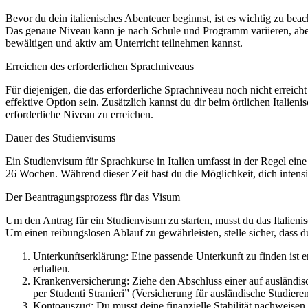
Bevor du dein italienisches Abenteuer beginnst, ist es wichtig zu bea
Das genaue Niveau kann je nach Schule und Programm variieren, aber d
bewältigen und aktiv am Unterricht teilnehmen kannst.
Erreichen des erforderlichen Sprachniveaus
Für diejenigen, die das erforderliche Sprachniveau noch nicht erreich
effektive Option sein. Zusätzlich kannst du dir beim örtlichen Italie
erforderliche Niveau zu erreichen.
Dauer des Studienvisums
Ein Studienvisum für Sprachkurse in Italien umfasst in der Regel ei
26 Wochen. Während dieser Zeit hast du die Möglichkeit, dich intensi
Der Beantragungsprozess für das Visum
Um den Antrag für ein Studienvisum zu starten, musst du das Italieni
Um einen reibungslosen Ablauf zu gewährleisten, stelle sicher, dass 
Unterkunftserklärung: Eine passende Unterkunft zu finden ist
erhalten.
Krankenversicherung: Ziehe den Abschluss einer auf ausländis
per Studenti Stranieri” (Versicherung für ausländische Studiere
Kontoauszug: Du musst deine finanzielle Stabilität nachweise