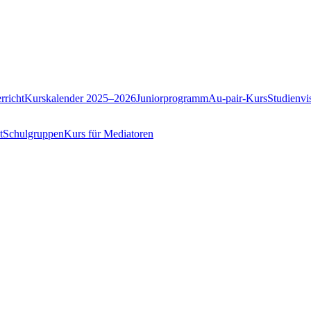
rricht
Kurskalender 2025–2026
Juniorprogramm
Au-pair-Kurs
Studienvis
t
Schulgruppen
Kurs für Mediatoren