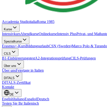
Accademia Studioitalia
Roma 1985
Kurse
Intensivkurs
Abendkurse
Onlinekurse
Intensiv Plus
Privat- und Maßunte
Spezialkurse
Erasmus+-Kurs
Bildungsurlaub
CSN (Sweden)
Marco Polo & Turando
CILS
B1-Einbürgerungstest
A2-Integrationsprüfung
CILS-Prüfungen
Über uns
Über uns
Feiertage in Italien
DITALS
DITALS-Zertifikat
Kontakt
DE
English
Italiano
Español
Deutsch
Testen Sie Ihr Italienisch