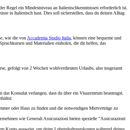
er Regel ein Mindestniveau an Italienischkenntnissen erforderlich ist.
in Italienisch hast. Dies soll sicherstellen, dass du deinen Alltag
se, wie die von
Accademia Studio Italia
, können eine bequeme und
Sprachkursen und Materialien einholen, die dir helfen, das
urse, gefolgt von 2 Wochen wohlverdienten Urlaubs, also insgesamt
nn das Konsulat verlangen, dass du über ein Visazentrum beantragst.
hältst:
Zimmer oder Haus zu finden und die notwendigen Mietverträge zu
rnehmen wie Generali Assicurazioni bieten spezielle “Assicurazioni
inem Konto ausweist, um deine Lebenshaltungskosten während deines