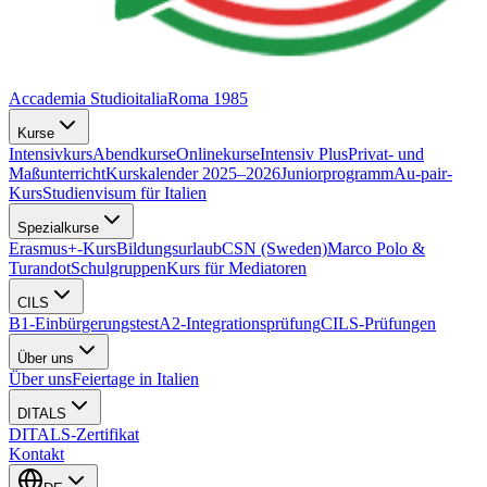
Accademia Studioitalia
Roma 1985
Kurse
Intensivkurs
Abendkurse
Onlinekurse
Intensiv Plus
Privat- und
Maßunterricht
Kurskalender 2025–2026
Juniorprogramm
Au-pair-
Kurs
Studienvisum für Italien
Spezialkurse
Erasmus+-Kurs
Bildungsurlaub
CSN (Sweden)
Marco Polo &
Turandot
Schulgruppen
Kurs für Mediatoren
CILS
B1-Einbürgerungstest
A2-Integrationsprüfung
CILS-Prüfungen
Über uns
Über uns
Feiertage in Italien
DITALS
DITALS-Zertifikat
Kontakt