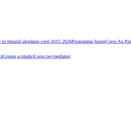
e su misura
Calendario corsi 2025–2026
Programma Junior
Corso Au Pai
ot
Gruppi scolastici
Corso per mediatori