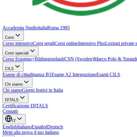
Accademia Studioitalia
Roma 1985
Corsi
Corso intensivo
Corsi serali
Corsi online
Intensivo Plus
Lezioni private 
Corsi speciali
Corso Erasmus+
Bildungsurlaub
CSN (Sweden)
Marco Polo & Turand
CILS
Esame di cittadinanza B1
Esame A2 Integrazione
Esami CILS
Chi siamo
Chi siamo
Giorni festivi in Italia
DITALS
Certificazione DITALS
Contatti
IT
English
Italiano
Español
Deutsch
Metti alla prova il tuo italiano