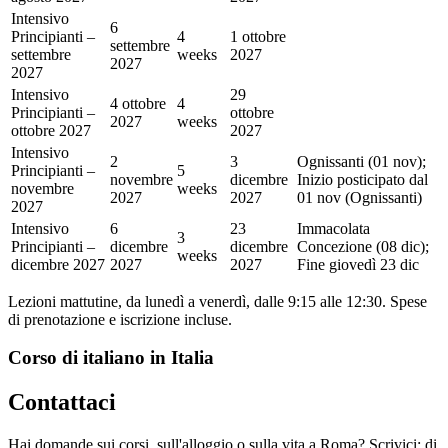
Intensivo
6
Principianti –
4
1 ottobre
settembre
settembre
weeks
2027
2027
2027
Intensivo
29
4 ottobre
4
Principianti –
ottobre
2027
weeks
ottobre 2027
2027
Intensivo
2
3
Ognissanti (01 nov);
Principianti –
5
novembre
dicembre
Inizio posticipato dal
novembre
weeks
2027
2027
01 nov (Ognissanti)
2027
Intensivo
6
23
Immacolata
3
Principianti –
dicembre
dicembre
Concezione (08 dic);
weeks
dicembre 2027
2027
2027
Fine giovedì 23 dic
Lezioni mattutine, da lunedì a venerdì, dalle 9:15 alle 12:30. Spese
di prenotazione e iscrizione incluse.
Corso di italiano in Italia
Contattaci
Hai domande sui corsi, sull'alloggio o sulla vita a Roma? Scrivici: di