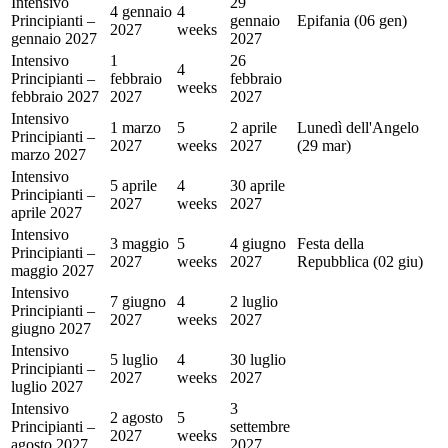
Intensivo
29
4 gennaio
4
Principianti –
gennaio
Epifania (06 gen)
2027
weeks
gennaio 2027
2027
Intensivo
1
26
4
Principianti –
febbraio
febbraio
weeks
febbraio 2027
2027
2027
Intensivo
1 marzo
5
2 aprile
Lunedì dell'Angelo
Principianti –
2027
weeks
2027
(29 mar)
marzo 2027
Intensivo
5 aprile
4
30 aprile
Principianti –
2027
weeks
2027
aprile 2027
Intensivo
3 maggio
5
4 giugno
Festa della
Principianti –
2027
weeks
2027
Repubblica (02 giu)
maggio 2027
Intensivo
7 giugno
4
2 luglio
Principianti –
2027
weeks
2027
giugno 2027
Intensivo
5 luglio
4
30 luglio
Principianti –
2027
weeks
2027
luglio 2027
Intensivo
3
2 agosto
5
Principianti –
settembre
2027
weeks
agosto 2027
2027