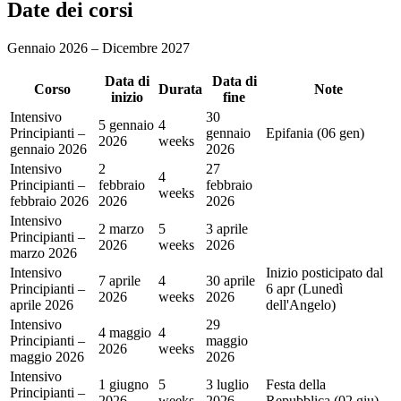
Date dei corsi
Gennaio 2026 – Dicembre 2027
Data di
Data di
Corso
Durata
Note
inizio
fine
Intensivo
30
5 gennaio
4
Principianti –
gennaio
Epifania (06 gen)
2026
weeks
gennaio 2026
2026
Intensivo
2
27
4
Principianti –
febbraio
febbraio
weeks
febbraio 2026
2026
2026
Intensivo
2 marzo
5
3 aprile
Principianti –
2026
weeks
2026
marzo 2026
Intensivo
Inizio posticipato dal
7 aprile
4
30 aprile
Principianti –
6 apr (Lunedì
2026
weeks
2026
aprile 2026
dell'Angelo)
Intensivo
29
4 maggio
4
Principianti –
maggio
2026
weeks
maggio 2026
2026
Intensivo
1 giugno
5
3 luglio
Festa della
Principianti –
2026
weeks
2026
Repubblica (02 giu)