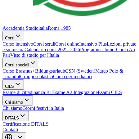
Accademia Studioitalia
Roma 1985
Corsi
Corso intensivo
Corsi serali
Corsi online
Intensivo Plus
Lezioni private
e su misura
Calendario corsi 2025–2026
Programma Junior
Corso Au
Pair
Visto di studio per l'Italia
Corsi speciali
Corso Erasmus+
Bildungsurlaub
CSN (Sweden)
Marco Polo &
Turandot
Gruppi scolastici
Corso per mediatori
CILS
Esame di cittadinanza B1
Esame A2 Integrazione
Esami CILS
Chi siamo
Chi siamo
Giorni festivi in Italia
DITALS
Certificazione DITALS
Contatti