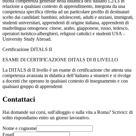
buona competenza generale nella didattica dell’italiano L2/Ls in
relazione a qualsiasi contesto di apprendimento, integrata da una
competenza specifica riferita ad un particolare profilo di destinatari
scelto dai candidati: bambini, adolescenti, adulti e anziani, immigrati,
studenti universitari, apprendenti di origine italiana, apprendenti di
madrelingua omogenea: cinese, arabo, giapponese, russo, tedesco,
operatori turistico-alberghieri, religiosi cattolici e studenti USA –
University Study Abroad.
Certificazione DITALS II
ESAME DI CERTIFICAZIONE DITALS DI II LIVELLO
La DITALS di II livello è un esame di certificazione che attesta una
competenza avanzata in didattica dell’italiano a stranieri e si rivolge
a docenti che operano in qualsiasi contesto di insegnamento e con
qualsiasi gruppo di apprendenti
Contattaci
Hai domande sui corsi, sull'alloggio o sulla vita a Roma? Scrivici: di
solito rispondiamo entro un giorno lavorativo.
Nome e cognome
Email