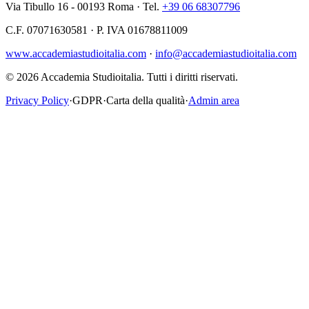
Via Tibullo 16 - 00193 Roma · Tel.
+39 06 68307796
C.F. 07071630581 · P. IVA 01678811009
www.accademiastudioitalia.com
·
info@accademiastudioitalia.com
© 2026 Accademia Studioitalia.
Tutti i diritti riservati.
Privacy Policy
·
GDPR
·
Carta della qualità
·
Admin area