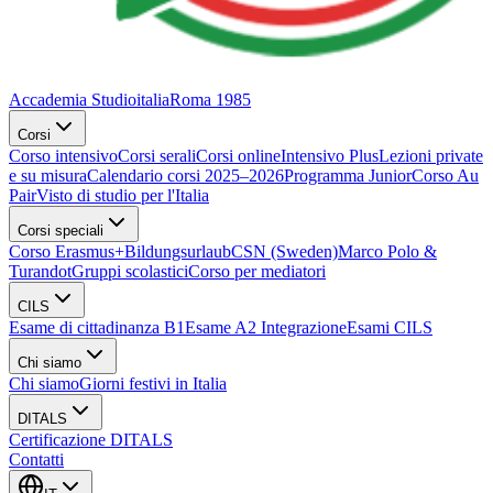
Accademia Studioitalia
Roma 1985
Corsi
Corso intensivo
Corsi serali
Corsi online
Intensivo Plus
Lezioni private
e su misura
Calendario corsi 2025–2026
Programma Junior
Corso Au
Pair
Visto di studio per l'Italia
Corsi speciali
Corso Erasmus+
Bildungsurlaub
CSN (Sweden)
Marco Polo &
Turandot
Gruppi scolastici
Corso per mediatori
CILS
Esame di cittadinanza B1
Esame A2 Integrazione
Esami CILS
Chi siamo
Chi siamo
Giorni festivi in Italia
DITALS
Certificazione DITALS
Contatti