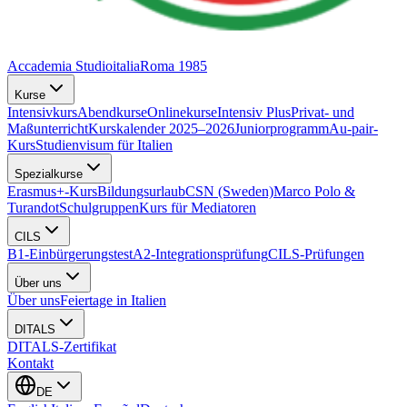
Accademia Studioitalia
Roma 1985
Kurse
Intensivkurs
Abendkurse
Onlinekurse
Intensiv Plus
Privat- und
Maßunterricht
Kurskalender 2025–2026
Juniorprogramm
Au-pair-
Kurs
Studienvisum für Italien
Spezialkurse
Erasmus+-Kurs
Bildungsurlaub
CSN (Sweden)
Marco Polo &
Turandot
Schulgruppen
Kurs für Mediatoren
CILS
B1-Einbürgerungstest
A2-Integrationsprüfung
CILS-Prüfungen
Über uns
Über uns
Feiertage in Italien
DITALS
DITALS-Zertifikat
Kontakt
DE