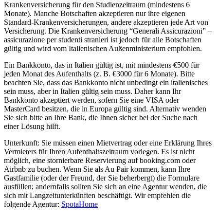
Krankenversicherung für den Studienzeitraum (mindestens 6
Monate). Manche Botschaften akzeptieren nur ihre eigenen
Standard-Krankenversicherungen, andere akzeptieren jede Art von
Versicherung. Die Krankenversicherung “Generali Assicurazioni” –
assicurazione per studenti stranieri ist jedoch für alle Botschaften
gültig und wird vom Italienischen Außenministerium empfohlen.
Ein Bankkonto, das in Italien gültig ist, mit mindestens €500 für
jeden Monat des Aufenthalts (z. B. €3000 für 6 Monate). Bitte
beachten Sie, dass das Bankkonto nicht unbedingt ein italienisches
sein muss, aber in Italien gültig sein muss. Daher kann Ihr
Bankkonto akzeptiert werden, sofern Sie eine VISA oder
MasterCard besitzen, die in Europa gültig sind. Alternativ wenden
Sie sich bitte an Ihre Bank, die Ihnen sicher bei der Suche nach
einer Lösung hilft.
Unterkunft: Sie müssen einen Mietvertrag oder eine Erklärung Ihres
Vermieters für Ihren Aufenthaltszeitraum vorlegen. Es ist nicht
möglich, eine stornierbare Reservierung auf booking.com oder
Airbnb zu buchen. Wenn Sie als Au Pair kommen, kann Ihre
Gastfamilie (oder der Freund, der Sie beherbergt) die Formulare
ausfüllen; andernfalls sollten Sie sich an eine Agentur wenden, die
sich mit Langzeitunterkünften beschäftigt. Wir empfehlen die
folgende Agentur:
SpotaHome