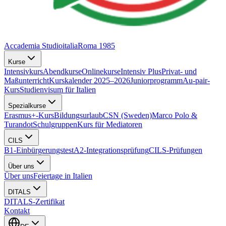
Accademia Studioitalia
Roma 1985
Kurse
Intensivkurs
Abendkurse
Onlinekurse
Intensiv Plus
Privat- und
Maßunterricht
Kurskalender 2025–2026
Juniorprogramm
Au-pair-
Kurs
Studienvisum für Italien
Spezialkurse
Erasmus+-Kurs
Bildungsurlaub
CSN (Sweden)
Marco Polo &
Turandot
Schulgruppen
Kurs für Mediatoren
CILS
B1-Einbürgerungstest
A2-Integrationsprüfung
CILS-Prüfungen
Über uns
Über uns
Feiertage in Italien
DITALS
DITALS-Zertifikat
Kontakt