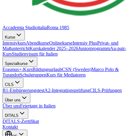
Accademia Studioitalia
Roma 1985
Kurse
Intensivkurs
Abendkurse
Onlinekurse
Intensiv Plus
Privat- und
Maßunterricht
Kurskalender 2025–2026
Juniorprogramm
Au-pair-
Kurs
Studienvisum für Italien
Spezialkurse
Erasmus+-Kurs
Bildungsurlaub
CSN (Sweden)
Marco Polo &
Turandot
Schulgruppen
Kurs für Mediatoren
CILS
B1-Einbürgerungstest
A2-Integrationsprüfung
CILS-Prüfungen
Über uns
Über uns
Feiertage in Italien
DITALS
DITALS-Zertifikat
Kontakt