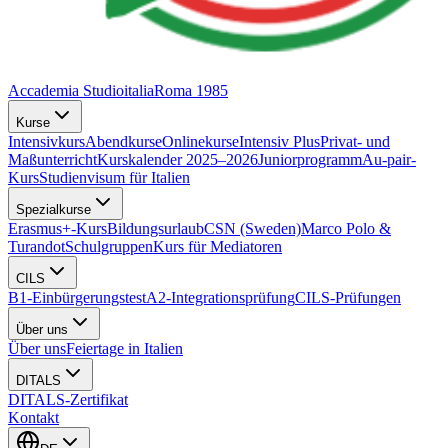
Accademia Studioitalia
Roma 1985
Kurse
Intensivkurs
Abendkurse
Onlinekurse
Intensiv Plus
Privat- und
Maßunterricht
Kurskalender 2025–2026
Juniorprogramm
Au-pair-
Kurs
Studienvisum für Italien
Spezialkurse
Erasmus+-Kurs
Bildungsurlaub
CSN (Sweden)
Marco Polo &
Turandot
Schulgruppen
Kurs für Mediatoren
CILS
B1-Einbürgerungstest
A2-Integrationsprüfung
CILS-Prüfungen
Über uns
Über uns
Feiertage in Italien
DITALS
DITALS-Zertifikat
Kontakt