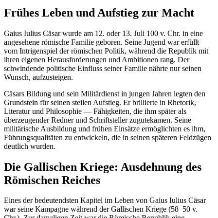
Frühes Leben und Aufstieg zur Macht
Gaius Iulius Cäsar wurde am 12. oder 13. Juli 100 v. Chr. in eine
angesehene römische Familie geboren. Seine Jugend war erfüllt
vom Intrigenspiel der römischen Politik, während die Republik mit
ihren eigenen Herausforderungen und Ambitionen rang. Der
schwindende politische Einfluss seiner Familie nährte nur seinen
Wunsch, aufzusteigen.
Cäsars Bildung und sein Militärdienst in jungen Jahren legten den
Grundstein für seinen steilen Aufstieg. Er brillierte in Rhetorik,
Literatur und Philosophie — Fähigkeiten, die ihm später als
überzeugender Redner und Schriftsteller zugutekamen. Seine
militärische Ausbildung und frühen Einsätze ermöglichten es ihm,
Führungsqualitäten zu entwickeln, die in seinen späteren Feldzügen
deutlich wurden.
Die Gallischen Kriege: Ausdehnung des
Römischen Reiches
Eines der bedeutendsten Kapitel im Leben von Gaius Iulius Cäsar
war seine Kampagne während der Gallischen Kriege (58–50 v.
Chr.). Zur damaligen Zeit war die Römische Republik eine