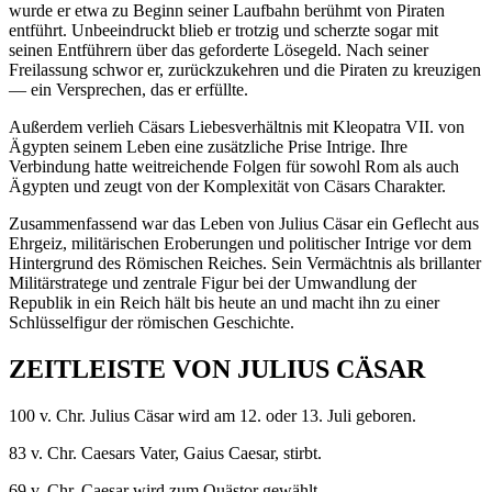
wurde er etwa zu Beginn seiner Laufbahn berühmt von Piraten
entführt. Unbeeindruckt blieb er trotzig und scherzte sogar mit
seinen Entführern über das geforderte Lösegeld. Nach seiner
Freilassung schwor er, zurückzukehren und die Piraten zu kreuzigen
— ein Versprechen, das er erfüllte.
Außerdem verlieh Cäsars Liebesverhältnis mit Kleopatra VII. von
Ägypten seinem Leben eine zusätzliche Prise Intrige. Ihre
Verbindung hatte weitreichende Folgen für sowohl Rom als auch
Ägypten und zeugt von der Komplexität von Cäsars Charakter.
Zusammenfassend war das Leben von Julius Cäsar ein Geflecht aus
Ehrgeiz, militärischen Eroberungen und politischer Intrige vor dem
Hintergrund des Römischen Reiches. Sein Vermächtnis als brillanter
Militärstratege und zentrale Figur bei der Umwandlung der
Republik in ein Reich hält bis heute an und macht ihn zu einer
Schlüsselfigur der römischen Geschichte.
ZEITLEISTE VON JULIUS CÄSAR
100 v. Chr. Julius Cäsar wird am 12. oder 13. Juli geboren.
83 v. Chr. Caesars Vater, Gaius Caesar, stirbt.
69 v. Chr. Caesar wird zum Quästor gewählt.