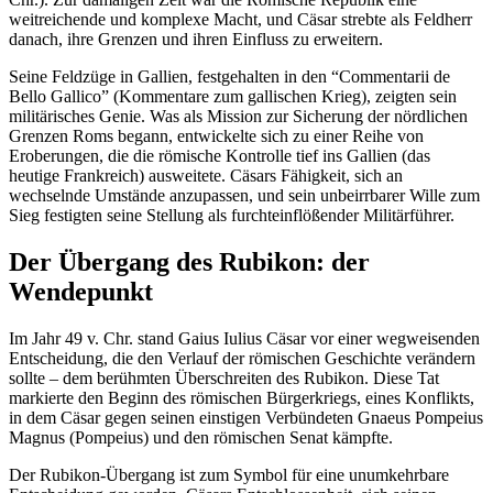
weitreichende und komplexe Macht, und Cäsar strebte als Feldherr
danach, ihre Grenzen und ihren Einfluss zu erweitern.
Seine Feldzüge in Gallien, festgehalten in den “Commentarii de
Bello Gallico” (Kommentare zum gallischen Krieg), zeigten sein
militärisches Genie. Was als Mission zur Sicherung der nördlichen
Grenzen Roms begann, entwickelte sich zu einer Reihe von
Eroberungen, die die römische Kontrolle tief ins Gallien (das
heutige Frankreich) ausweitete. Cäsars Fähigkeit, sich an
wechselnde Umstände anzupassen, und sein unbeirrbarer Wille zum
Sieg festigten seine Stellung als furchteinflößender Militärführer.
Der Übergang des Rubikon: der
Wendepunkt
Im Jahr 49 v. Chr. stand Gaius Iulius Cäsar vor einer wegweisenden
Entscheidung, die den Verlauf der römischen Geschichte verändern
sollte – dem berühmten Überschreiten des Rubikon. Diese Tat
markierte den Beginn des römischen Bürgerkriegs, eines Konflikts,
in dem Cäsar gegen seinen einstigen Verbündeten Gnaeus Pompeius
Magnus (Pompeius) und den römischen Senat kämpfte.
Der Rubikon-Übergang ist zum Symbol für eine unumkehrbare