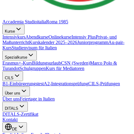
Accademia Studioitalia
Roma 1985
Kurse
Intensivkurs
Abendkurse
Onlinekurse
Intensiv Plus
Privat- und
Maßunterricht
Kurskalender 2025–2026
Juniorprogramm
Au-pair-
Kurs
Studienvisum für Italien
Spezialkurse
Erasmus+-Kurs
Bildungsurlaub
CSN (Sweden)
Marco Polo &
Turandot
Schulgruppen
Kurs für Mediatoren
CILS
B1-Einbürgerungstest
A2-Integrationsprüfung
CILS-Prüfungen
Über uns
Über uns
Feiertage in Italien
DITALS
DITALS-Zertifikat
Kontakt
DE