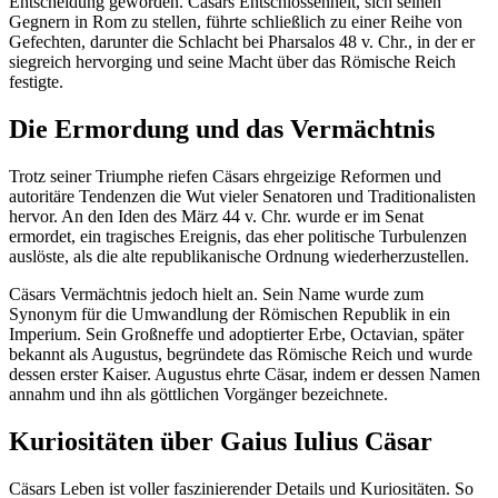
Entscheidung geworden. Cäsars Entschlossenheit, sich seinen
Gegnern in Rom zu stellen, führte schließlich zu einer Reihe von
Gefechten, darunter die Schlacht bei Pharsalos 48 v. Chr., in der er
siegreich hervorging und seine Macht über das Römische Reich
festigte.
Die Ermordung und das Vermächtnis
Trotz seiner Triumphe riefen Cäsars ehrgeizige Reformen und
autoritäre Tendenzen die Wut vieler Senatoren und Traditionalisten
hervor. An den Iden des März 44 v. Chr. wurde er im Senat
ermordet, ein tragisches Ereignis, das eher politische Turbulenzen
auslöste, als die alte republikanische Ordnung wiederherzustellen.
Cäsars Vermächtnis jedoch hielt an. Sein Name wurde zum
Synonym für die Umwandlung der Römischen Republik in ein
Imperium. Sein Großneffe und adoptierter Erbe, Octavian, später
bekannt als Augustus, begründete das Römische Reich und wurde
dessen erster Kaiser. Augustus ehrte Cäsar, indem er dessen Namen
annahm und ihn als göttlichen Vorgänger bezeichnete.
Kuriositäten über Gaius Iulius Cäsar
Cäsars Leben ist voller faszinierender Details und Kuriositäten. So