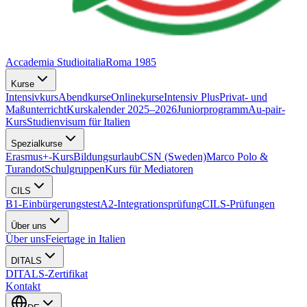
Accademia Studioitalia
Roma 1985
Kurse
Intensivkurs
Abendkurse
Onlinekurse
Intensiv Plus
Privat- und
Maßunterricht
Kurskalender 2025–2026
Juniorprogramm
Au-pair-
Kurs
Studienvisum für Italien
Spezialkurse
Erasmus+-Kurs
Bildungsurlaub
CSN (Sweden)
Marco Polo &
Turandot
Schulgruppen
Kurs für Mediatoren
CILS
B1-Einbürgerungstest
A2-Integrationsprüfung
CILS-Prüfungen
Über uns
Über uns
Feiertage in Italien
DITALS
DITALS-Zertifikat
Kontakt