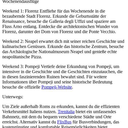
Wochenendausflüge
Weekend 1: Florenz Entfliehe für das Wochenende in die
bezaubernde Stadt Florenz. Erkunde die Geburtsstätte der
Renaissance, besuche die Galleria degli Uffizi und spaziere am
Fluss Arno entlang. Entdecke die architektonischen Wunder von
Florenz, darunter der Dom von Florenz und die Ponte Vecchio.
Weekend 2: Neapel erwartet dich mit seiner reichen Geschichte und
kulinarischen Genüssen. Erkunde das historische Zentrum, besuche
das Archäologische Nationalmuseum Neapel und genieße echte
neapolitanische Pizza.
Weekend 3: Pompeji Vertiefe deine Erkundung von Pompeji, um
intensiver in die Geschichte und die Geschichten einzutauchen, die
in diesen faszinierenden Ruinen bewahrt sind. Für weitere
Informationen über Pompeji und seine historische Bedeutung
besuche die offizielle
Pompeji-Website
.
Unterwegs:
Um Ziele außerhalb Roms zu erkunden, kannst du die effizienten
Verkehrsmittel Italiens nutzen.
Trenitalia
bietet ein umfassendes
Bahnnetz, mit dem du bequem verschiedene Städte und Orte
erreichst. Alternativ kannst du
FlixBus
für Busverbindungen, das
kostengünstige und komfortable Reisemöglichkeiten bietet.