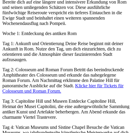
Bereite dich auf eine längere und intensivere Erkundung von Rom
und seinen umliegenden Schätzen vor. Diese ausführliche
fünfwöchige Reiseroute verspricht ein tieferes Eintauchen in die
Ewige Stadt und beinhaltet einen weiteren spannenden
Wochenendausflug nach Pompeii.
Woche 1: Entdeckung des antiken Rom
Tag 1: Ankunft und Orientierung Deine Reise beginnt mit deiner
Ankunft in Rom. Nutze den Tag, um dich einzurichten, dich zu
orientieren und die Atmosphäre dieser faszinierenden Stadt
aufzusaugen.
Tag 2: Colosseum and Roman Forum Betritt das beeindruckende
Amphitheater des Colosseum und erkunde das nahegelegene
Roman Forum. Am Nachmittag erklimme den Palatine Hill für
panoramische Ausblicke auf die Stadt.
Klicke hier für Tickets für
Colosseum und Roman Forum.
Tag 3: Capitoline Hill und Museen Entdecke Capitoline Hill,
Heimat der Musei Capitolini, die eine außergewöhnliche Sammlung
antiker Kunst und Artefakte beherbergen. Am Abend erkunde das
charmante Viertel Trastevere.
Tag 4: Vatican Museums und Sistine Chapel Besuche die Vatican
Museums, wo jahrhundertealte künstlerische Meisterwerke auf dich