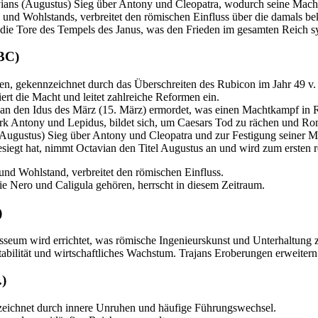
vians (Augustus) Sieg über Antony und Cleopatra, wodurch seine Macht
und Wohlstands, verbreitet den römischen Einfluss über die damals be
die Tore des Tempels des Janus, was den Frieden im gesamten Reich sy
 BC)
ien, gekennzeichnet durch das Überschreiten des Rubicon im Jahr 49 v. 
siert die Macht und leitet zahlreiche Reformen ein.
n an den Idus des März (15. März) ermordet, was einen Machtkampf in 
ark Antony und Lepidus, bildet sich, um Caesars Tod zu rächen und Ro
s (Augustus) Sieg über Antony und Cleopatra und zur Festigung seiner M
siegt hat, nimmt Octavian den Titel Augustus an und wird zum ersten 
 und Wohlstand, verbreitet den römischen Einfluss.
wie Nero und Caligula gehören, herrscht in diesem Zeitraum.
)
osseum wird errichtet, was römische Ingenieurskunst und Unterhaltung z
tabilität und wirtschaftliches Wachstum. Trajans Eroberungen erweiter
.)
ennzeichnet durch innere Unruhen und häufige Führungswechsel.