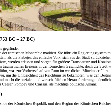
(753 BC – 27 BC)
 gegründet.
der römischen Monarchie markiert. Sie führt ein Regierungssystem m
tatt, als die Plebejer, das einfache Volk, sich aus der Stadt zurückzieh
 Rom, werden erlassen und sorgen für größere Transparenz und Konsiste
 traumatisches Ereignis in der römischen Geschichte, doch die Stadt w
hrt, was zur Vorherrschaft von Rom im westlichen Mittelmeer führt.
vor, um die Ungleichheit des Reichtums zu bekämpfen, was den Beginn 
d macht die sozialen und wirtschaftlichen Herausforderungen deutlich
s Caesar, Pompey und Crassus, als mächtige politische Allianz.
)
Ende der Römischen Republik und den Beginn des Römischen Reiches. De