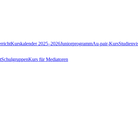
rricht
Kurskalender 2025–2026
Juniorprogramm
Au-pair-Kurs
Studienvis
t
Schulgruppen
Kurs für Mediatoren