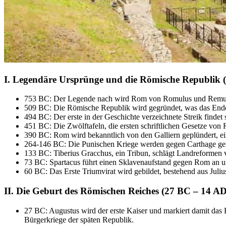
I. Legendäre Ursprünge und die Römische Republik 
753 BC: Der Legende nach wird Rom von Romulus und Remus
509 BC: Die Römische Republik wird gegründet, was das Ende 
494 BC: Der erste in der Geschichte verzeichnete Streik findet s
451 BC: Die Zwölftafeln, die ersten schriftlichen Gesetze von
390 BC: Rom wird bekanntlich von den Galliern geplündert, ein
264-146 BC: Die Punischen Kriege werden gegen Carthage gefü
133 BC: Tiberius Gracchus, ein Tribun, schlägt Landreformen 
73 BC: Spartacus führt einen Sklavenaufstand gegen Rom an un
60 BC: Das Erste Triumvirat wird gebildet, bestehend aus Juliu
II. Die Geburt des Römischen Reiches (27 BC – 14 AD
27 BC: Augustus wird der erste Kaiser und markiert damit das 
Bürgerkriege der späten Republik.