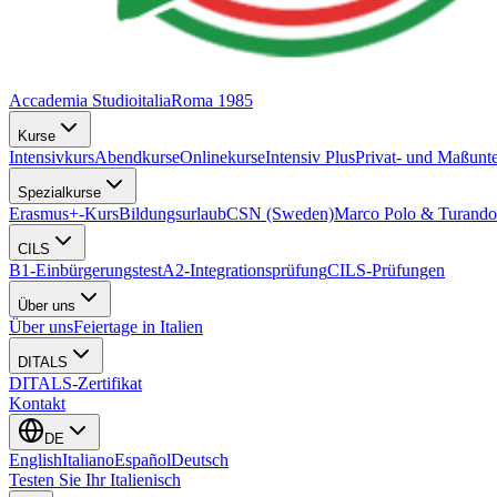
Accademia Studioitalia
Roma 1985
Kurse
Intensivkurs
Abendkurse
Onlinekurse
Intensiv Plus
Privat- und Maßunte
Spezialkurse
Erasmus+-Kurs
Bildungsurlaub
CSN (Sweden)
Marco Polo & Turando
CILS
B1-Einbürgerungstest
A2-Integrationsprüfung
CILS-Prüfungen
Über uns
Über uns
Feiertage in Italien
DITALS
DITALS-Zertifikat
Kontakt
DE
English
Italiano
Español
Deutsch
Testen Sie Ihr Italienisch