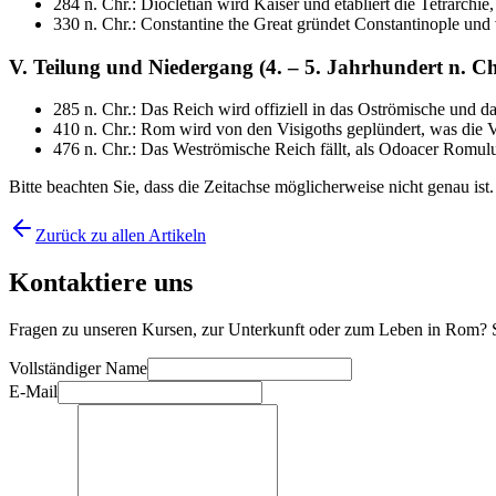
284 n. Chr.: Diocletian wird Kaiser und etabliert die Tetrarchi
330 n. Chr.: Constantine the Great gründet Constantinople und
V. Teilung und Niedergang (4. – 5. Jahrhundert n. Ch
285 n. Chr.: Das Reich wird offiziell in das Oströmische und d
410 n. Chr.: Rom wird von den Visigoths geplündert, was die 
476 n. Chr.: Das Weströmische Reich fällt, als Odoacer Romul
Bitte beachten Sie, dass die Zeitachse möglicherweise nicht genau is
Zurück zu allen Artikeln
Kontaktiere uns
Fragen zu unseren Kursen, zur Unterkunft oder zum Leben in Rom? Sc
Vollständiger Name
E-Mail