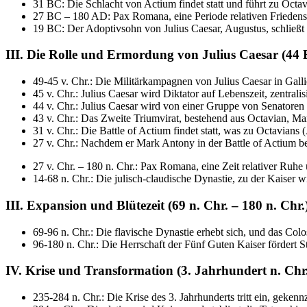
31 BC: Die Schlacht von Actium findet statt und führt zu Octa
27 BC – 180 AD: Pax Romana, eine Periode relativen Friedens 
19 BC: Der Adoptivsohn von Julius Caesar, Augustus, schließt 
III. Die Rolle und Ermordung von Julius Caesar (44
49-45 v. Chr.: Die Militärkampagnen von Julius Caesar in Gall
45 v. Chr.: Julius Caesar wird Diktator auf Lebenszeit, zentrali
44 v. Chr.: Julius Caesar wird von einer Gruppe von Senatore
43 v. Chr.: Das Zweite Triumvirat, bestehend aus Octavian, M
31 v. Chr.: Die Battle of Actium findet statt, was zu Octavian
27 v. Chr.: Nachdem er Mark Antony in der Battle of Actium be
27 v. Chr. – 180 n. Chr.: Pax Romana, eine Zeit relativer Ruhe
14-68 n. Chr.: Die julisch-claudische Dynastie, zu der Kaiser 
III. Expansion und Blütezeit (69 n. Chr. – 180 n. Chr.
69-96 n. Chr.: Die flavische Dynastie erhebt sich, und das Col
96-180 n. Chr.: Die Herrschaft der Fünf Guten Kaiser fördert S
IV. Krise und Transformation (3. Jahrhundert n. Chr
235-284 n. Chr.: Die Krise des 3. Jahrhunderts tritt ein, gek