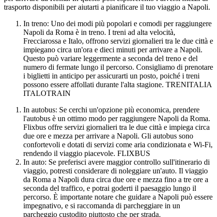
trasporto disponibili per aiutarti a pianificare il tuo viaggio a Napoli.
In treno: Uno dei modi più popolari e comodi per raggiungere
Napoli da Roma è in treno. I treni ad alta velocità,
Frecciarossa e Italo, offrono servizi giornalieri tra le due città e
impiegano circa un'ora e dieci minuti per arrivare a Napoli.
Questo può variare leggermente a seconda del treno e del
numero di fermate lungo il percorso. Consigliamo di prenotare
i biglietti in anticipo per assicurarti un posto, poiché i treni
possono essere affollati durante l'alta stagione. TRENITALIA
ITALOTRAIN
In autobus: Se cerchi un'opzione più economica, prendere
l'autobus è un ottimo modo per raggiungere Napoli da Roma.
Flixbus offre servizi giornalieri tra le due città e impiega circa
due ore e mezza per arrivare a Napoli. Gli autobus sono
confortevoli e dotati di servizi come aria condizionata e Wi-Fi,
rendendo il viaggio piacevole. FLIXBUS
In auto: Se preferisci avere maggior controllo sull'itinerario di
viaggio, potresti considerare di noleggiare un'auto. Il viaggio
da Roma a Napoli dura circa due ore e mezza fino a tre ore a
seconda del traffico, e potrai goderti il paesaggio lungo il
percorso. È importante notare che guidare a Napoli può essere
impegnativo, e si raccomanda di parcheggiare in un
parcheggio custodito piuttosto che per strada.