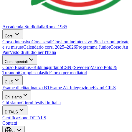
Accademia Studioitalia
Roma 1985
Corsi
Corso intensivo
Corsi serali
Corsi online
Intensivo Plus
Lezioni private
e su misura
Calendario corsi 2025–2026
Programma Junior
Corso Au
Pair
Visto di studio per l'Italia
Corsi speciali
Corso Erasmus+
Bildungsurlaub
CSN (Sweden)
Marco Polo &
Turandot
Gruppi scolastici
Corso per mediatori
CILS
Esame di cittadinanza B1
Esame A2 Integrazione
Esami CILS
Chi siamo
Chi siamo
Giorni festivi in Italia
DITALS
Certificazione DITALS
Contatti