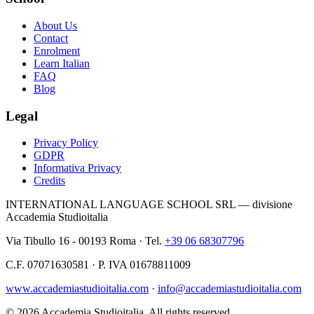
About Us
Contact
Enrolment
Learn Italian
FAQ
Blog
Legal
Privacy Policy
GDPR
Informativa Privacy
Credits
INTERNATIONAL LANGUAGE SCHOOL SRL — divisione
Accademia Studioitalia
Via Tibullo 16 - 00193 Roma · Tel.
+39 06 68307796
C.F. 07071630581 · P. IVA 01678811009
www.accademiastudioitalia.com
·
info@accademiastudioitalia.com
© 2026 Accademia Studioitalia.
All rights reserved.