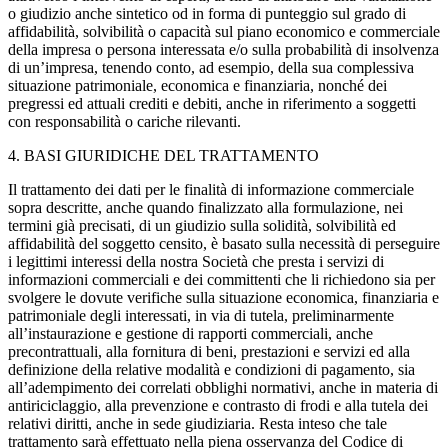
o giudizio anche sintetico od in forma di punteggio sul grado di
affidabilità, solvibilità o capacità sul piano economico e commerciale
della impresa o persona interessata e/o sulla probabilità di insolvenza
di un’impresa, tenendo conto, ad esempio, della sua complessiva
situazione patrimoniale, economica e finanziaria, nonché dei
pregressi ed attuali crediti e debiti, anche in riferimento a soggetti
con responsabilità o cariche rilevanti.
4. BASI GIURIDICHE DEL TRATTAMENTO
Il trattamento dei dati per le finalità di informazione commerciale
sopra descritte, anche quando finalizzato alla formulazione, nei
termini già precisati, di un giudizio sulla solidità, solvibilità ed
affidabilità del soggetto censito, è basato sulla necessità di perseguire
i legittimi interessi della nostra Società che presta i servizi di
informazioni commerciali e dei committenti che li richiedono sia per
svolgere le dovute verifiche sulla situazione economica, finanziaria e
patrimoniale degli interessati, in via di tutela, preliminarmente
all’instaurazione e gestione di rapporti commerciali, anche
precontrattuali, alla fornitura di beni, prestazioni e servizi ed alla
definizione della relative modalità e condizioni di pagamento, sia
all’adempimento dei correlati obblighi normativi, anche in materia di
antiriciclaggio, alla prevenzione e contrasto di frodi e alla tutela dei
relativi diritti, anche in sede giudiziaria. Resta inteso che tale
trattamento sarà effettuato nella piena osservanza del Codice di