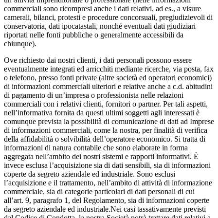
commerciali sono ricompresi anche i dati relativi, ad es., a visure
camerali, bilanci, protesti e procedure concorsuali, pregiudizievoli di
conservatoria, dati ipocatastali, nonché eventuali dati giudiziari
riportati nelle fonti pubbliche o generalmente accessibili da
chiunque).
Ove richiesto dai nostri clienti, i dati personali possono essere
eventualmente integrati ed arricchiti mediante ricerche, via posta, fax
o telefono, presso fonti private (altre società ed operatori economici)
di informazioni commerciali ulteriori e relative anche a c.d. abitudini
di pagamento di un’impresa o professionista nelle relazioni
commerciali con i relativi clienti, fornitori o partner. Per tali aspetti,
nell’informativa fornita da questi ultimi soggetti agli interessati è
comunque prevista la possibilità di comunicazione di dati ad Imprese
di informazioni commerciali, come la nostra, per finalità di verifica
della affidabilità o solvibilità dell’operatore economico. Si tratta di
informazioni di natura contabile che sono elaborate in forma
aggregata nell’ambito dei nostri sistemi e rapporti informativi. È
invece esclusa l’acquisizione sia di dati sensibili, sia di informazioni
coperte da segreto aziendale ed industriale. Sono esclusi
l’acquisizione e il trattamento, nell’ambito di attività di informazione
commerciale, sia di categorie particolari di dati personali di cui
all’art. 9, paragrafo 1, del Regolamento, sia di informazioni coperte
da segreto aziendale ed industriale.Nei casi tassativamente previsti
dal Codice di Condotta, la nostra Società potrà trattare dati relativi a