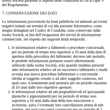
nostra Società garantire il rispetto delle condizioni di cui al capo V
del Regolamento.
7. CONSERVAZIONE DEI DATI
Le informazioni provenienti da fonti pubbliche ed attinenti ad eventi
negativi trattate nei termini di cui alla presente Informativa, come
meglio dettagliati nel Codice di Condotta, sono conservate dalla
nostra Società, ai fini dell’erogazione dei servizi di informazione
commerciale, nel rispetto dei seguenti limiti temporali:
le informazioni relative a fallimenti o procedure concorsuali,
per un periodo di tempo non superiore a 10 anni dalla data di
apertura della procedura del fallimento; decorso tale periodo,
le predette informazioni potranno essere ulteriormente
utilizzate dalla nostra Società, solo quando risultino presenti
altre informazioni relative ad un successivo fallimento o risulti
avviata una nuova procedura fallimentare o concorsuale
riferita al soggetto censito o ad altro soggetto connesso, nel
qual caso, il trattamento può protrarsi per un periodo massimo
di 10 anni dalle loro rispettive aperture;
le informazioni relative ad atti pregiudizievoli ed ipocatastali
(ipoteche e pignoramenti) per un periodo di tempo non
superiore a 10 anni dalla data della loro trascrizione o
iscrizione, salva l’eventuale loro cancellazione prima di tale
termine, nel qual caso verrà conservata per un periodo di 2