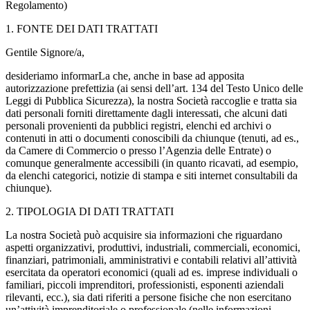
Regolamento)
1. FONTE DEI DATI TRATTATI
Gentile Signore/a,
desideriamo informarLa che, anche in base ad apposita
autorizzazione prefettizia (ai sensi dell’art. 134 del Testo Unico delle
Leggi di Pubblica Sicurezza), la nostra Società raccoglie e tratta sia
dati personali forniti direttamente dagli interessati, che alcuni dati
personali provenienti da pubblici registri, elenchi ed archivi o
contenuti in atti o documenti conoscibili da chiunque (tenuti, ad es.,
da Camere di Commercio o presso l’Agenzia delle Entrate) o
comunque generalmente accessibili (in quanto ricavati, ad esempio,
da elenchi categorici, notizie di stampa e siti internet consultabili da
chiunque).
2. TIPOLOGIA DI DATI TRATTATI
La nostra Società può acquisire sia informazioni che riguardano
aspetti organizzativi, produttivi, industriali, commerciali, economici,
finanziari, patrimoniali, amministrativi e contabili relativi all’attività
esercitata da operatori economici (quali ad es. imprese individuali o
familiari, piccoli imprenditori, professionisti, esponenti aziendali
rilevanti, ecc.), sia dati riferiti a persone fisiche che non esercitano
un’attività imprenditoriale o professionale (nelle informazioni