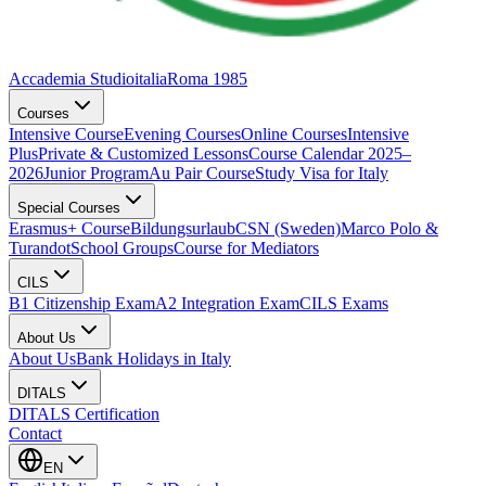
Accademia Studioitalia
Roma 1985
Courses
Intensive Course
Evening Courses
Online Courses
Intensive
Plus
Private & Customized Lessons
Course Calendar 2025–
2026
Junior Program
Au Pair Course
Study Visa for Italy
Special Courses
Erasmus+ Course
Bildungsurlaub
CSN (Sweden)
Marco Polo &
Turandot
School Groups
Course for Mediators
CILS
B1 Citizenship Exam
A2 Integration Exam
CILS Exams
About Us
About Us
Bank Holidays in Italy
DITALS
DITALS Certification
Contact
EN