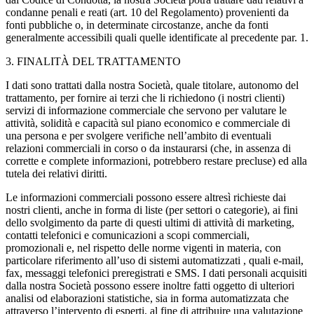
condanne penali e reati (art. 10 del Regolamento) provenienti da
fonti pubbliche o, in determinate circostanze, anche da fonti
generalmente accessibili quali quelle identificate al precedente par. 1.
3. FINALITÀ DEL TRATTAMENTO
I dati sono trattati dalla nostra Società, quale titolare, autonomo del
trattamento, per fornire ai terzi che li richiedono (i nostri clienti)
servizi di informazione commerciale che servono per valutare le
attività, solidità e capacità sul piano economico e commerciale di
una persona e per svolgere verifiche nell’ambito di eventuali
relazioni commerciali in corso o da instaurarsi (che, in assenza di
corrette e complete informazioni, potrebbero restare precluse) ed alla
tutela dei relativi diritti.
Le informazioni commerciali possono essere altresì richieste dai
nostri clienti, anche in forma di liste (per settori o categorie), ai fini
dello svolgimento da parte di questi ultimi di attività di marketing,
contatti telefonici e comunicazioni a scopi commerciali,
promozionali e, nel rispetto delle norme vigenti in materia, con
particolare riferimento all’uso di sistemi automatizzati , quali e-mail,
fax, messaggi telefonici preregistrati e SMS. I dati personali acquisiti
dalla nostra Società possono essere inoltre fatti oggetto di ulteriori
analisi od elaborazioni statistiche, sia in forma automatizzata che
attraverso l’intervento di esperti, al fine di attribuire una valutazione