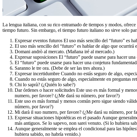
La lengua italiana, con su rico entramado de tiempos y modos, ofrece u
tiempo futuro. Sin embargo, el tiempo futuro italiano no sirve solo pa
Expresar eventos futuros El uso más sencillo del “futuro” es ha
El uso más sencillo del “futuro” es hablar de algo que ocurrirá
Domani andrò al mercato. (Mañana iré al mercado.)
Expresar suposiciones El “futuro” puede usarse para hacer una c
El “futuro” puede usarse para hacer una conjetura fundamentada s
Saranno le tre ora. (Debe de ser las tres ahora.)
Expresar incertidumbre Cuando no estás seguro de algo, especial
Cuando no estás seguro de algo, especialmente en preguntas retór
Chi lo saprà? (¿Quién lo sabe?)
Dar órdenes o hacer solicitudes Este uso es más formal y menos 
numero, per favore? (¿Me dará su número, por favor?)
Este uso es más formal y menos común pero sigue siendo válido.
número, por favor?)
Mi darà il suo numero, per favore? (¿Me dará su número, por f
Expresar situaciones hipotéticas en el pasado Aunque generalment
más antiguos. Se lo sapevo, non sarei venuto. (Si lo hubiera sab
Aunque generalmente se emplea el condicional para las hipótesis,
hubiera sabido, no habría venido.)