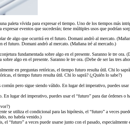
na paleta vívida para expresar el tiempo. Uno de los tiempos más intrig
ra expresar eventos que sucederán; tiene múltiples usos que podrían sor
blar de algo que ocurrirá en el futuro. Domani andrò al mercato. (Mañan
 en el futuro. Domani andrò al mercato. (Mañana iré al mercado.)
onjetura fundamentada sobre algo en el presente. Saranno le tre ora. (De
obre algo en el presente. Saranno le tre ora. (Debe de ser las tres aho
mente en preguntas retóricas, el tiempo futuro resulta útil. Chi lo sapr
icas, el tiempo futuro resulta útil. Chi lo saprà? (¿Quién lo sabe?)
común pero sigue siendo válido. En lugar del imperativo, puedes usar el
 En lugar del imperativo, puedes usar el “futuro” para dar órdenes o ha
avor?)
e se utiliza el condicional para las hipótesis, el “futuro” a veces pued
ido, no habría venido.)
 el “futuro” a veces puede usarse junto con el pasado, especialmente en