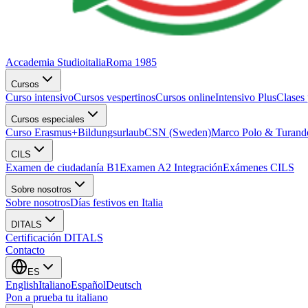
Accademia Studioitalia
Roma 1985
Cursos
Curso intensivo
Cursos vespertinos
Cursos online
Intensivo Plus
Clases
Cursos especiales
Curso Erasmus+
Bildungsurlaub
CSN (Sweden)
Marco Polo & Turand
CILS
Examen de ciudadanía B1
Examen A2 Integración
Exámenes CILS
Sobre nosotros
Sobre nosotros
Días festivos en Italia
DITALS
Certificación DITALS
Contacto
ES
English
Italiano
Español
Deutsch
Pon a prueba tu italiano