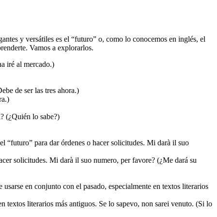
antes y versátiles es el “futuro” o, como lo conocemos en inglés, el
prenderte. Vamos a explorarlos.
a iré al mercado.)
be de ser las tres ahora.)
ra.)
à? (¿Quién lo sabe?)
 “futuro” para dar órdenes o hacer solicitudes. Mi darà il suo
cer solicitudes. Mi darà il suo numero, per favore? (¿Me dará su
e usarse en conjunto con el pasado, especialmente en textos literarios
 textos literarios más antiguos. Se lo sapevo, non sarei venuto. (Si lo