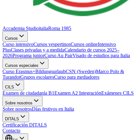
Accademia Studioitalia
Roma 1985
Cursos
Curso intensivo
Cursos vespertinos
Cursos online
Intensivo
Plus
Clases privadas y a medida
Calendario de cursos 2025–
2026
Programa junior
Curso Au Pair
Visado de estudios para Italia
Cursos especiales
Curso Erasmus+
Bildungsurlaub
CSN (Sweden)
Marco Polo &
Turandot
Grupos escolares
Curso para mediadores
CILS
Examen de ciudadanía B1
Examen A2 Integración
Exámenes CILS
Sobre nosotros
Sobre nosotros
Días festivos en Italia
DITALS
Certificación DITALS
Contacto